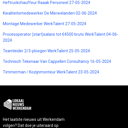
Heftruckchauffeur Raaak Personeel 27-05-2024
Kwaliteitsmedewerker De Merwelanden 02-06-2024
Montage Medewerker WerkTalent 27-05-2024
Procesoperator (start)salaris tot €4500 bruto WerkTalent 04-06-
2024
Teamleider 2/3-ploegen WerkTalent 25-05-2024
Technisch Tekenaar Van Cappellen Consultancy 16-05-2024
Timmerman / Kozijnmonteur WerkTalent 23-05-2024
Het laatste nieuws uit Werkendam
volgen? Dat doe je uiteraard op