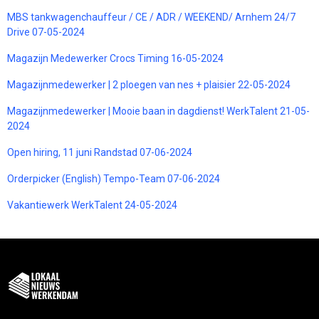
MBS tankwagenchauffeur / CE / ADR / WEEKEND/ Arnhem 24/7
Drive 07-05-2024
Magazijn Medewerker Crocs Timing 16-05-2024
Magazijnmedewerker | 2 ploegen van nes + plaisier 22-05-2024
Magazijnmedewerker | Mooie baan in dagdienst! WerkTalent 21-05-
2024
Open hiring, 11 juni Randstad 07-06-2024
Orderpicker (English) Tempo-Team 07-06-2024
Vakantiewerk WerkTalent 24-05-2024