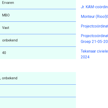
Ervaren
Jr. KAM-coördi
MBO
Monteur (Riool
Projectcoördina
Vast
Projectcoördina
onbekend
Groep 21-05-2
Tekenaar civiel
40
2024
, onbekend