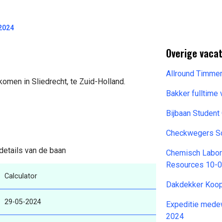
-2024
Overige vaca
Allround Timme
komen in Sliedrecht, te Zuid-Holland.
Bakker fulltime
Bijbaan Studen
Checkwegers So
 details van de baan
Chemisch Labora
Resources 10-
Calculator
Dakdekker Koo
29-05-2024
Expeditie mede
2024