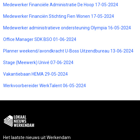
Medewerker Financiële Administratie De Hoop 17-05-2024
Medewerker Financiën Stichting Fien Wonen 17-05-2024
Medewerker administratieve ondersteuning Olympia 16-05-2024
Office Manager SDK BSO 01-06-2024
Planner weekend/avondkracht U-Boss Uitzendbureau 13-06-2024
Stage (Meewerk) Univé 07-06-2024
Vakantiebaan HEMA 29-05-2024
Werkvoorbereider WerkTalent 06-05-2024
Het laatste nieuws uit Werkendam