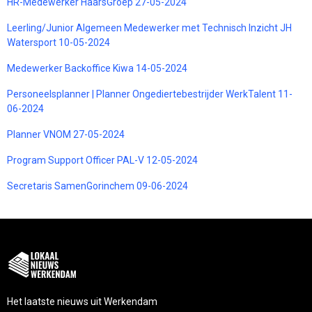
HR-Medewerker HaarsGroep 27-05-2024
Leerling/Junior Algemeen Medewerker met Technisch Inzicht JH
Watersport 10-05-2024
Medewerker Backoffice Kiwa 14-05-2024
Personeelsplanner | Planner Ongediertebestrijder WerkTalent 11-
06-2024
Planner VNOM 27-05-2024
Program Support Officer PAL-V 12-05-2024
Secretaris SamenGorinchem 09-06-2024
Het laatste nieuws uit Werkendam