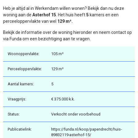
Heb je altijd al in Werkendam willen wonen? Bekijk dan nu deze
woning aan de
Asterhof 15
. Het huis heeft
5
kamers en een
perceeloppervlakte van wel
129 m².
Bekijk de informatie over de woning hieronder en neem contact op
via Funda om een bezichtiging aan te vragen.
Woonoppervlakte:
105 m²
Perceeloppervlakte:
129 m²
Aantal kamers:
5
Vraagprijs:
€ 375.000 k.k.
Status:
Verkocht onder voorbehoud
Publicatielink:
https://funda.nl/koop/papendrecht/huis-
89832119-asterhof-15/