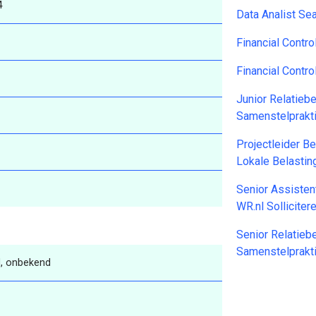
4
Data Analist Se
Financial Contr
Financial Contr
Junior Relatieb
Samenstelprakti
Projectleider Be
Lokale Belasti
Senior Assisten
WR.nl Sollicite
Senior Relatie
Samenstelprakti
, onbekend