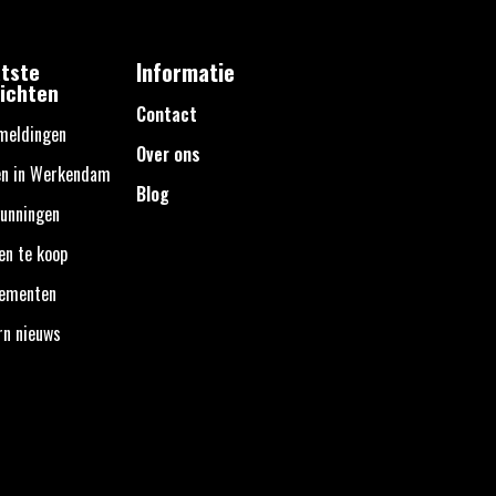
tste
Informatie
ichten
Contact
meldingen
Over ons
en in Werkendam
Blog
unningen
en te koop
nementen
rn nieuws