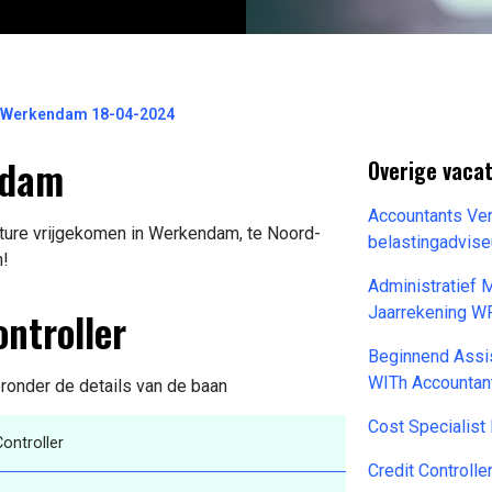
el Werkendam 18-04-2024
ndam
Overige vaca
Accountants Ve
ature vrijgekomen in Werkendam, te Noord-
belastingadvis
n!
Administratief
ontroller
Jaarrekening WR
Beginnend Assis
WITh Accountan
ronder de details van de baan
Cost Specialist
Controller
Credit Controll