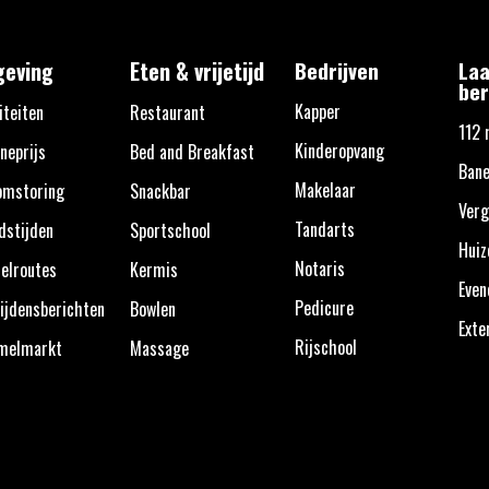
eving
Eten & vrijetijd
Bedrijven
Laa
ber
Kapper
iteiten
Restaurant
112 
Kinderopvang
neprijs
Bed and Breakfast
Ban
Makelaar
omstoring
Snackbar
Verg
Tandarts
dstijden
Sportschool
Huiz
Notaris
elroutes
Kermis
Eve
Pedicure
ijdensberichten
Bowlen
Exte
Rijschool
melmarkt
Massage