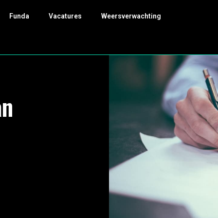
Funda
Vacatures
Weersverwachting
an
m