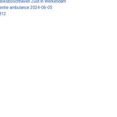
 Biesboschhaven Zuid in Werkendam
stentie ambulance 2024-06-05
812