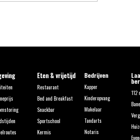
eving
Eten & vrijetijd
Bedrijven
Laa
ber
Kapper
iteiten
Restaurant
112 
Kinderopvang
neprijs
Bed and Breakfast
Ban
Makelaar
omstoring
Snackbar
Verg
Tandarts
dstijden
Sportschool
Huiz
Notaris
elroutes
Kermis
Eve