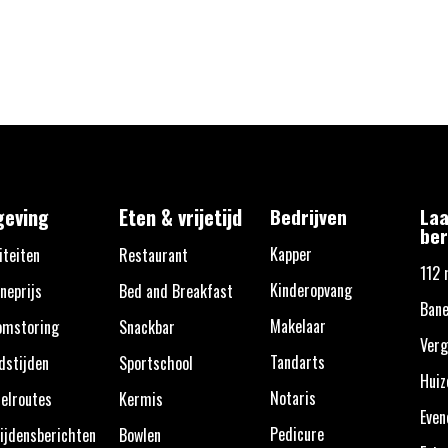
eving
Eten & vrijetijd
Bedrijven
Laa
ber
Kapper
iteiten
Restaurant
112 
Kinderopvang
neprijs
Bed and Breakfast
Ban
Makelaar
omstoring
Snackbar
Verg
Tandarts
dstijden
Sportschool
Huiz
Notaris
elroutes
Kermis
Eve
Pedicure
ijdensberichten
Bowlen