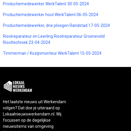
Productiemedewerker WerkTalent 30-05-2024
Productiemedewerker hout WerkTalent 06-05-2024
Productiemedewerker, drie ploegen Randstad 17-05-2024
Rioolreparateur en Leerling Rioolreparateur Groeneveld
Riooltechniek 23-04-2024
Timmerman / Kozijnmonteur WerkTalent 15-05-2024
Het laatste nieuws uit Werkendam
volgen? Dat doe je uiteraard op
Lokaalnieuwswerkendam.nl. Wij
focussen op de dagelijkse
nieuwsitems van omgeving