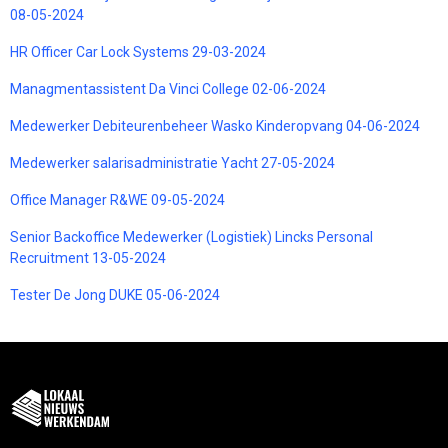
08-05-2024
HR Officer Car Lock Systems 29-03-2024
Managmentassistent Da Vinci College 02-06-2024
Medewerker Debiteurenbeheer Wasko Kinderopvang 04-06-2024
Medewerker salarisadministratie Yacht 27-05-2024
Office Manager R&WE 09-05-2024
Senior Backoffice Medewerker (Logistiek) Lincks Personal
Recruitment 13-05-2024
Tester De Jong DUKE 05-06-2024